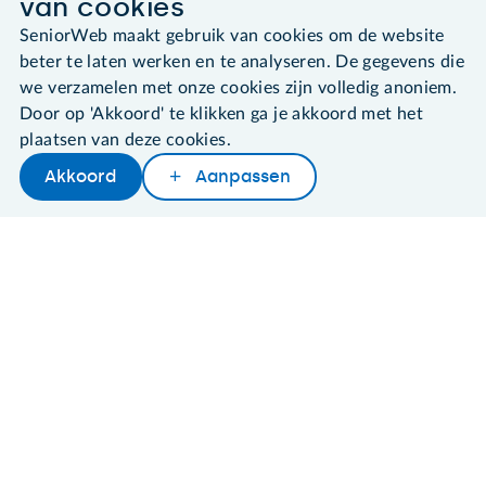
van cookies
©2026 SeniorWeb
SeniorWeb maakt gebruik van cookies om de website
beter te laten werken en te analyseren. De gegevens die
Algemene voorwaarden
we verzamelen met onze cookies zijn volledig anoniem.
Cookies en cookie-instellingen
Door op 'Akkoord' te klikken ga je akkoord met het
Disclaimer
plaatsen van deze cookies.
Privacybeleid
Akkoord
Aanpassen
About SeniorWeb
Later lezen
Delen
Woordenboek