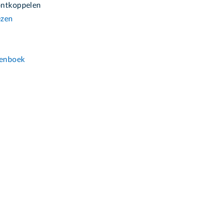
ontkoppelen
ezen
n
enboek