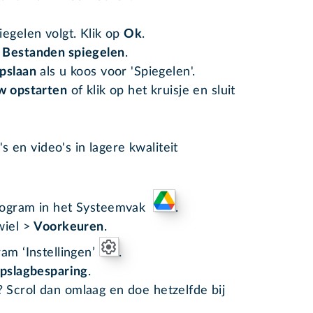
iegelen volgt. Klik op
Ok
.
f
Bestanden spiegelen
.
pslaan
als u koos voor 'Spiegelen'.
w opstarten
of klik op het kruisje en sluit
 en video's in lagere kwaliteit
ctogram in het Systeemvak
.
wiel >
Voorkeuren
.
am ‘Instellingen’
.
pslagbesparing
.
 Scrol dan omlaag en doe hetzelfde bij