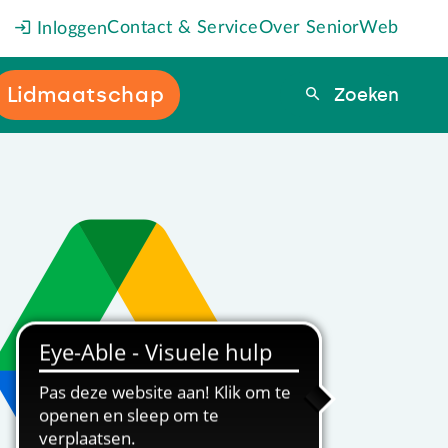
Contact & Service
Over SeniorWeb
Inloggen
Lidmaatschap
Zoeken
Zoeken