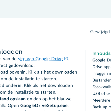
Gewijzigd
nloaden
Inhoud
nd van de
site van Google Drive
.
Google D
irect gedownload.
Drive-app 
load bovenin. Klik als het downloaden
Inloggen 
om de installatie te starten.
Bestanden
d onderin. Klik als het downloaden
Fotokwali
m de installatie te starten.
USB of ex
tand opslaan
en dan op het blauwe
Meerdere
balk. Open
GoogleDriveSetup.exe
.
Back-up m