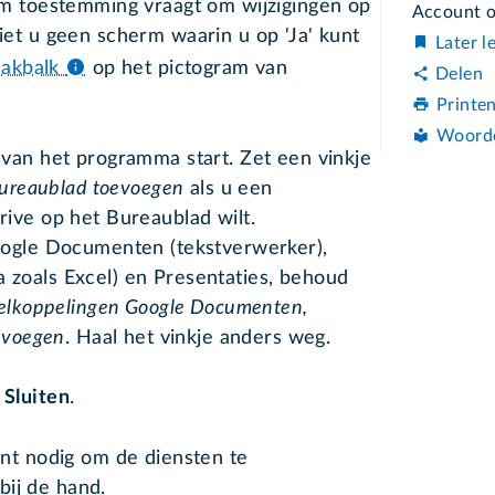
m toestemming vraagt om wijzigingen op
Account 
et u geen scherm waarin u op 'Ja' kunt
Later l
aakbalk
op het pictogram van
Delen
Printe
Woord
van het programma start. Zet een vinkje
bureaublad toevoegen
als u een
rive op het Bureaublad wilt.
oogle Documenten (tekstverwerker),
zoals Excel) en Presentaties, behoud
elkoppelingen Google Documenten,
oevoegen
. Haal het vinkje anders weg.
p
Sluiten
.
t nodig om de diensten te
bij de hand.