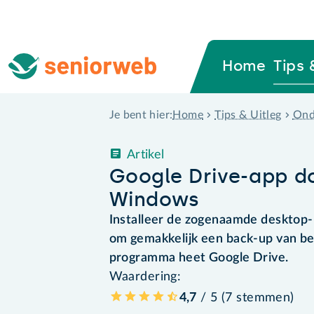
Home
Tips 
Home
Tips & Uitleg
Ond
Je bent hier:
Artikel
Google Drive-app d
Windows
Installeer de zogenaamde desktop
om gemakkelijk een back-up van be
programma heet Google Drive.
Waardering:
4,7
/ 5 (
7
stemmen
)