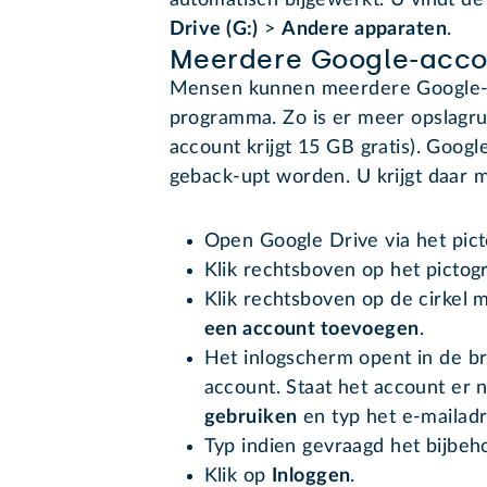
automatisch bijgewerkt. U vindt d
Drive (G:)
>
Andere apparaten
.
Meerdere Google-acco
Mensen kunnen meerdere Google-a
programma. Zo is er meer opslagru
account krijgt 15 GB gratis). Goog
geback-upt worden. U krijgt daar m
Open Google Drive via het pi
Klik rechtsboven op het picto
Klik rechtsboven op de cirkel 
een account toevoegen
.
Het inlogscherm opent in de br
account. Staat het account er n
gebruiken
en typ het e-mailadr
Typ indien gevraagd het bijbe
Klik op
Inloggen
.