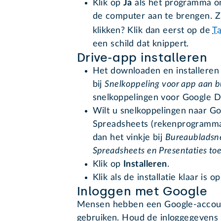
Klik op
Ja
als het programma o
de computer aan te brengen. Zi
klikken? Klik dan eerst op de
T
een schild dat knippert.
Drive-app installeren
Het downloaden en installeren 
bij
Snelkoppeling voor app aan 
snelkoppelingen voor Google D
Wilt u snelkoppelingen naar G
Spreadsheets (rekenprogramma 
dan het vinkje bij
Bureaubladsn
Spreadsheets en Presentaties t
Klik op
Installeren
.
Klik als de installatie klaar is o
Inloggen met Google
Mensen hebben een Google-accoun
gebruiken. Houd de inloggegevens 