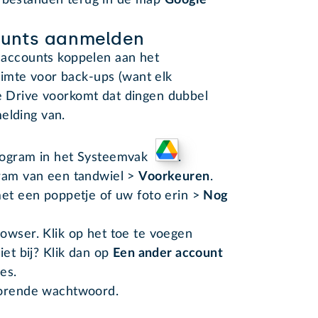
e bestanden terug in de map
Google
unts aanmelden
ccounts koppelen aan het
imte voor back-ups (want elk
le Drive voorkomt dat dingen dubbel
elding van.
ctogram in het Systeemvak
.
gram van een tandwiel >
Voorkeuren
.
met een poppetje of uw foto erin >
Nog
owser. Klik op het toe te voegen
iet bij? Klik dan op
Een ander account
es.
horende wachtwoord.