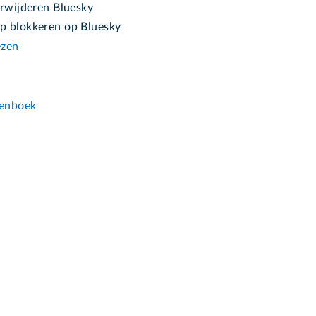
erwijderen Bluesky
 blokkeren op Bluesky
ezen
n
enboek