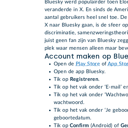
Bluesky werd populairder toen El
veranderde in X. En sinds de Amer
aantal gebruikers heel snel toe. D
X naar Bluesky gaan, is de sfeer 
discriminatie, samenzweringstheor
juist geen fan zijn van Bluesky ze
plek waar mensen alleen maar bev
Account maken op Blu
Open de
Play Store
of
App Sto
Open de app Bluesky.
Tik op
Registreren
.
Tik op het vak onder ‘E-mail’ e
Tik op het vak onder ‘Wachtwo
wachtwoord.
Tik op het vak onder ‘Je gebo
geboortedatum.
Tik op
Confirm
(Android) of
Ge