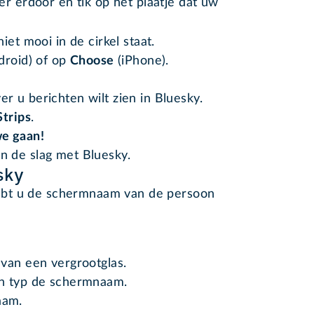
er erdoor en tik op het plaatje dat uw
niet mooi in de cirkel staat.
droid) of op
Choose
(iPhone).
 u berichten wilt zien in Bluesky.
Strips
.
e gaan!
an de slag met Bluesky.
sky
ebt u de schermnaam van de persoon
 van een vergrootglas.
en typ de schermnaam.
aam.