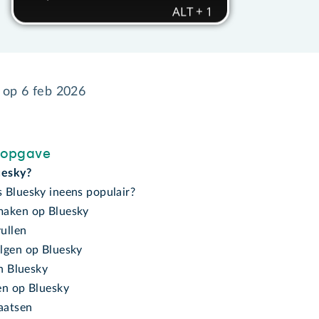
d op
6 feb 2026
sopgave
uesky?
 Bluesky ineens populair?
aken op Bluesky
vullen
lgen op Bluesky
an Bluesky
en op Bluesky
laatsen