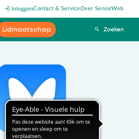
Contact & Service
Over SeniorWeb
Inloggen
Lidmaatschap
Zoeken
Zoeken