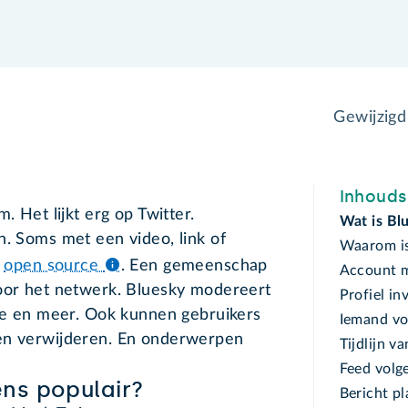
Gewijzig
Inhoud
. Het lijkt erg op Twitter.
Wat is Bl
n. Soms met een video, link of
Waarom is
s
open source
.
Een gemeenschap
Account m
voor het netwerk. Bluesky modereert
Profiel in
tie en meer. Ook kunnen gebruikers
Iemand vo
ten verwijderen. En onderwerpen
Tijdlijn v
Feed volg
ns populair?
Bericht p