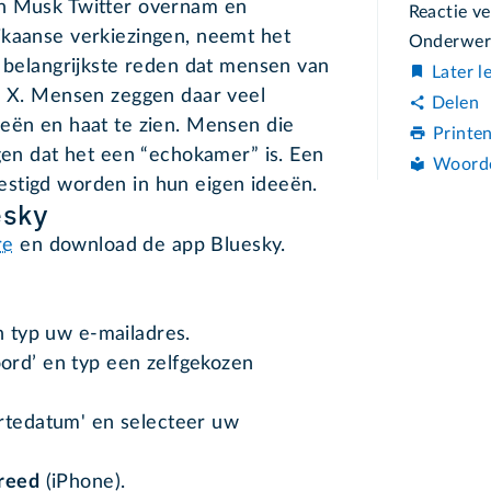
on Musk Twitter overnam en
Reactie v
ikaanse verkiezingen, neemt het
Onderwerp
e belangrijkste reden dat mensen van
Later l
op X. Mensen zeggen daar veel
Delen
ieën en haat te zien. Mensen die
Printe
ggen dat het een “echokamer” is. Een
Woord
estigd worden in hun eigen ideeën.
esky
re
en download de app Bluesky.
n typ uw e-mailadres.
ord’ en typ een zelfgekozen
ortedatum' en selecteer uw
reed
(iPhone).