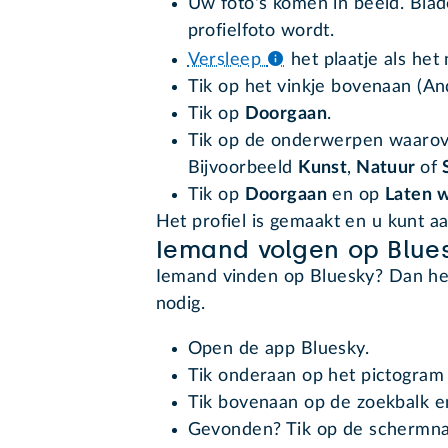
Uw foto's komen in beeld. Blad
profielfoto wordt.
Versleep
het plaatje als het 
Tik op het vinkje bovenaan (An
Tik op
Doorgaan
.
Tik op de onderwerpen waarover
Bijvoorbeeld
Kunst
,
Natuur
of
Tik op
Doorgaan
en op
Laten w
Het profiel is gemaakt en u kunt a
Iemand volgen op Blue
Iemand vinden op Bluesky? Dan h
nodig.
Open de app Bluesky.
Tik onderaan op het pictogram
Tik bovenaan op de zoekbalk 
Gevonden? Tik op de schermn