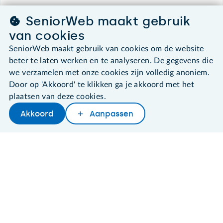
SeniorWeb maakt gebruik
©2026 SeniorWeb
van cookies
SeniorWeb maakt gebruik van cookies om de website
Algemene voorwaarden
beter te laten werken en te analyseren. De gegevens die
Cookies en cookie-instellingen
we verzamelen met onze cookies zijn volledig anoniem.
Disclaimer
Privacybeleid
Door op 'Akkoord' te klikken ga je akkoord met het
About SeniorWeb
plaatsen van deze cookies.
Akkoord
Aanpassen
Later lezen
Delen
Woordenboek