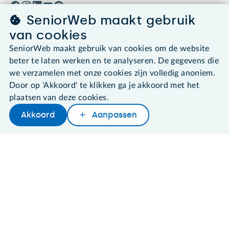
SeniorWeb maakt gebruik
van cookies
SeniorWeb maakt gebruik van cookies om de website
©2026 SeniorWeb
beter te laten werken en te analyseren. De gegevens die
we verzamelen met onze cookies zijn volledig anoniem.
Algemene voorwaarden
Door op 'Akkoord' te klikken ga je akkoord met het
Cookies en cookie-instellingen
Disclaimer
plaatsen van deze cookies.
Privacybeleid
Akkoord
Aanpassen
About SeniorWeb
Later lezen
Delen
Woordenboek