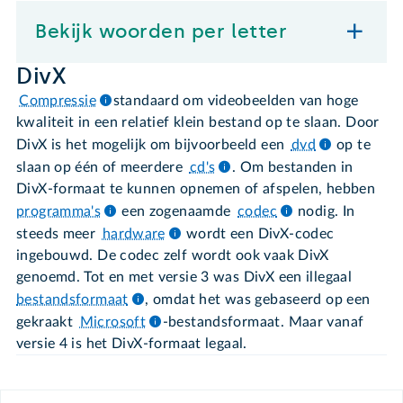
Bekijk woorden per letter
DivX
Compressie
standaard om videobeelden van hoge
kwaliteit in een relatief klein bestand op te slaan. Door
DivX is het mogelijk om bijvoorbeeld een
dvd
op te
slaan op één of meerdere
cd's
. Om bestanden in
DivX-formaat te kunnen opnemen of afspelen, hebben
programma's
een zogenaamde
codec
nodig. In
steeds meer
hardware
wordt een DivX-codec
ingebouwd. De codec zelf wordt ook vaak DivX
genoemd. Tot en met versie 3 was DivX een illegaal
bestandsformaat
, omdat het was gebaseerd op een
gekraakt
Microsoft
-bestandsformaat. Maar vanaf
versie 4 is het DivX-formaat legaal.
Footer