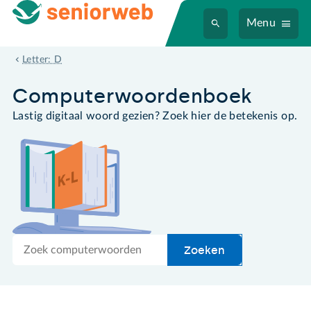
Menu
DivX
Letter: D
Computer­woordenboek
Lastig digitaal woord gezien? Zoek hier de betekenis op.
Zoek
Zoeken