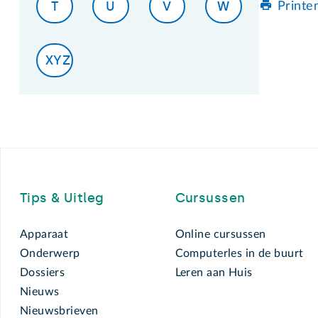
T
U
V
W
Printe
XYZ
Footer
Tips & Uitleg
Cursussen
Apparaat
Online cursussen
Onderwerp
Computerles in de buurt
Dossiers
Leren aan Huis
Nieuws
Nieuwsbrieven