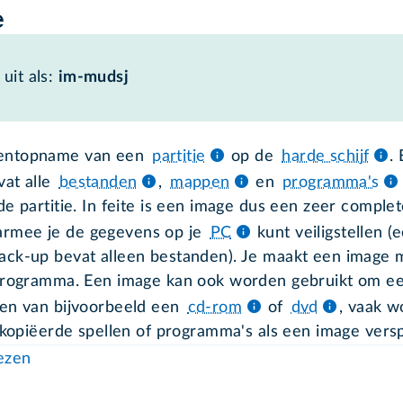
e
uit als:
im-mudsj
ntopname van een
partitie
op de
harde schijf
.
at alle
bestanden
,
mappen
en
programma's
de partitie. In feite is een image dus een zeer comple
armee je de gegevens op je
PC
kunt veiligstellen (
ck-up bevat alleen bestanden). Je maakt een image 
programma. Een image kan ook worden gebruikt om e
en van bijvoorbeeld een
cd-rom
of
dvd
, vaak 
gekopiëerde spellen of programma's als een image versp
lezen