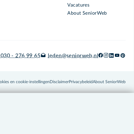
Vacatures
About SeniorWeb
030 - 276 99 65
leden@seniorweb.nl
okies en cookie-instellingen
Disclaimer
Privacybeleid
About SeniorWeb