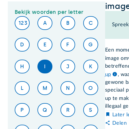
imag
Bekijk woorden per letter
123
A
B
C
Spreek 
D
E
F
G
Een mome
image omv
H
I
J
K
betreffen
up
, wa
gewone ba
L
M
N
O
speciaal 
up te mak
illegaal 
P
Q
R
S
Later 
Delen