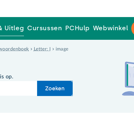
& Uitleg
Cursussen
PCHulp
Webwinkel
woordenboek
Letter: I
image
is op.
Zoeken