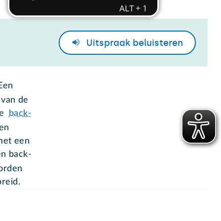
Uitspraak
beluisteren
 Een
van de
te
back-
een
met een
en back-
worden
reid.