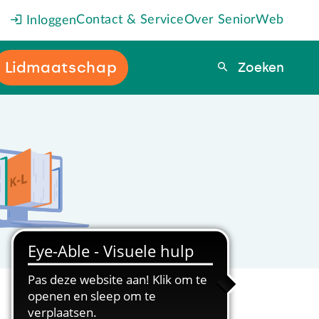
Contact & Service
Over SeniorWeb
Inloggen
Lidmaatschap
Zoeken
Zoeken