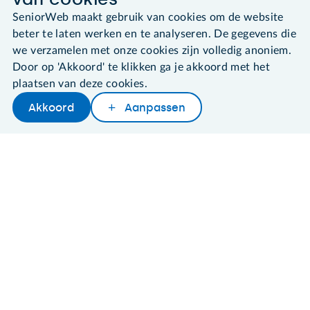
©2026 SeniorWeb
SeniorWeb maakt gebruik van cookies om de website
beter te laten werken en te analyseren. De gegevens die
Algemene voorwaarden
we verzamelen met onze cookies zijn volledig anoniem.
Cookies en cookie-instellingen
Door op 'Akkoord' te klikken ga je akkoord met het
Disclaimer
plaatsen van deze cookies.
Privacybeleid
Akkoord
Aanpassen
About SeniorWeb
Later lezen
Delen
Woordenboek