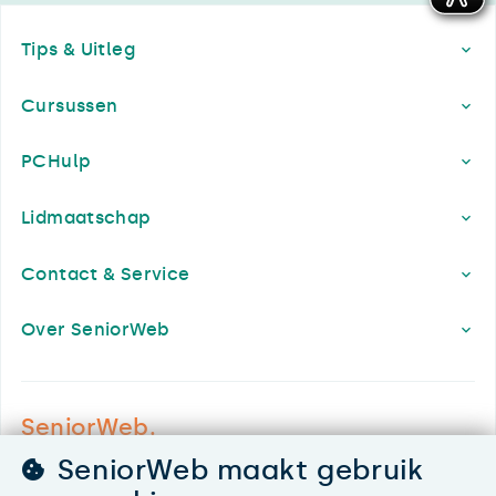
Footer
Tips & Uitleg
Cursussen
PCHulp
Lidmaatschap
Contact & Service
Over SeniorWeb
SeniorWeb.
De computerhulp voor u.
SeniorWeb maakt gebruik
030 - 276 99 65