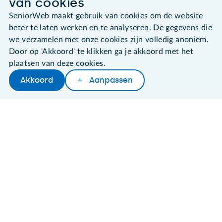
van cookies
leden@seniorweb.nl
SeniorWeb maakt gebruik van cookies om de website
beter te laten werken en te analyseren. De gegevens die
we verzamelen met onze cookies zijn volledig anoniem.
Door op 'Akkoord' te klikken ga je akkoord met het
©2026 SeniorWeb
plaatsen van deze cookies.
Akkoord
Aanpassen
Algemene voorwaarden
Cookies en cookie-instellingen
Disclaimer
Privacybeleid
About SeniorWeb