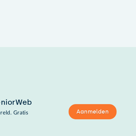
eniorWeb
Aanmelden
reld. Gratis