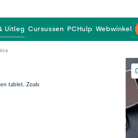
& Uitleg
Cursussen
PCHulp
Webwinkel
nica
en tablet. Zoals