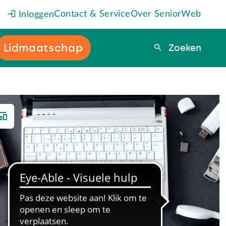
Contact & Service
Over SeniorWeb
Inloggen
Lidmaatschap
Zoeken
Zoeken