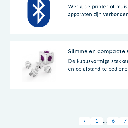
Werkt de printer of muis 
apparaten zijn verbonde
Slimme en compacte 
De kubusvormige stekker
en op afstand te bedienen
1
…
6
7