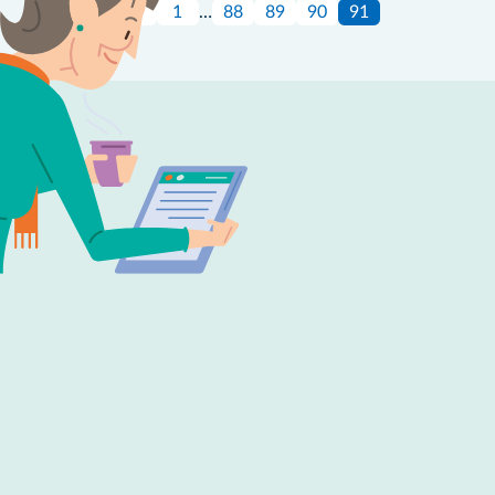
1
…
88
89
90
91