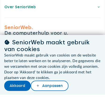
Over SeniorWeb
SeniorWeb.
De computerhulp voor u.
030 - 276 99 65
SeniorWeb maakt gebruik
leden@seniorweb.nl
van cookies
SeniorWeb maakt gebruik van cookies om de website
beter te laten werken en te analyseren. De gegevens die
we verzamelen met onze cookies zijn volledig anoniem.
©2026 SeniorWeb
Door op 'Akkoord' te klikken ga je akkoord met het
plaatsen van deze cookies.
Algemene voorwaarden
Akkoord
Aanpassen
Cookies en cookie-instellingen
Disclaimer
Privacybeleid
About SeniorWeb