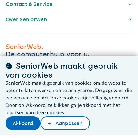
Contact & Service
Over SeniorWeb
SeniorWeb.
De computerhulp voor u.
030 - 276 99 65
SeniorWeb maakt gebruik
leden@seniorweb.nl
van cookies
SeniorWeb maakt gebruik van cookies om de website
beter te laten werken en te analyseren. De gegevens die
we verzamelen met onze cookies zijn volledig anoniem.
©2026 SeniorWeb
Door op 'Akkoord' te klikken ga je akkoord met het
plaatsen van deze cookies.
Algemene voorwaarden
Akkoord
Aanpassen
Cookies en cookie-instellingen
Later lezen
Delen
Woordenboek
Disclaimer
Privacybeleid