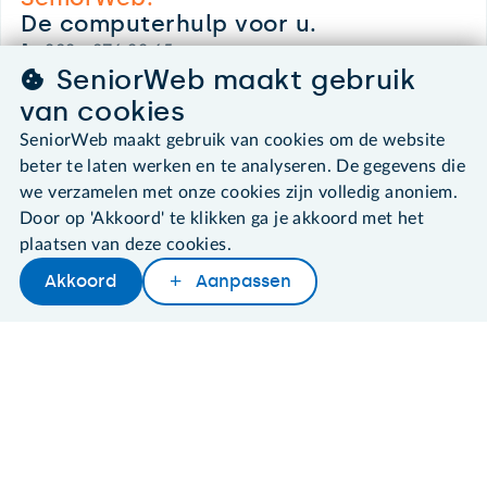
De computerhulp voor u.
030 - 276 99 65
SeniorWeb maakt gebruik
leden@seniorweb.nl
van cookies
SeniorWeb maakt gebruik van cookies om de website
beter te laten werken en te analyseren. De gegevens die
we verzamelen met onze cookies zijn volledig anoniem.
©2026 SeniorWeb
Door op 'Akkoord' te klikken ga je akkoord met het
plaatsen van deze cookies.
Algemene voorwaarden
Cookies en cookie-instellingen
Akkoord
Aanpassen
Disclaimer
Privacybeleid
About SeniorWeb