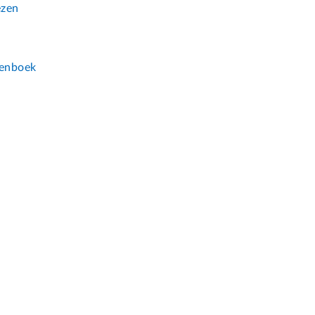
ezen
n
enboek