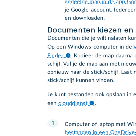
gedeelde map in de app Goo
je Google-account. Iedereen
en downloaden.
Documenten kiezen en 
Documenten die je wilt nalaten kun 
Op een Windows-computer in de
Finder
.
Kopieer de map daarna o
schijf. Vul je de map aan met ni
opnieuw naar de stick/schijf. Laa
stick/schijf kunnen vinden.
Je kunt bestanden ook opslaan in 
een
clouddienst
.
Computer of laptop met Win
bestanden in een OneDriv