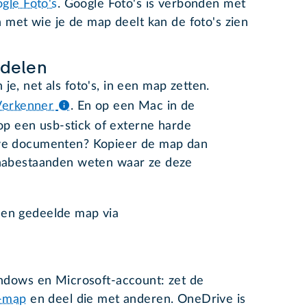
gle Foto's
. Google Foto's is verbonden met
 met wie je de map deelt kan de foto's zien
delen
je, net als foto's, in een map zetten.
Verkenner
.
En op een Mac in de
p een usb-stick of externe harde
euwe documenten? Kopieer de map dan
t nabestaanden weten waar ze deze
een gedeelde map via
dows en Microsoft-account: zet de
e-map
en deel die met anderen. OneDrive is