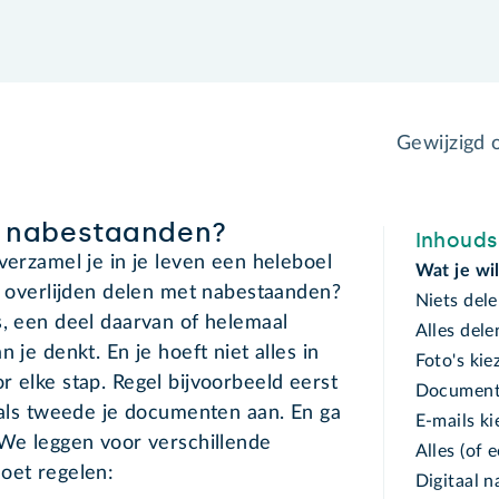
Gewijzigd
et nabestaanden?
Inhoud
verzamel je in je leven een heleboel
Wat je wi
je overlijden delen met nabestaanden?
Niets del
s, een deel daarvan of helemaal
Alles dele
 je denkt. En je hoeft niet alles in
Foto's kie
r elke stap. Regel bijvoorbeeld eerst
Documente
k als tweede je documenten aan. En ga
E-mails ki
 We leggen voor verschillende
Alles (of 
oet regelen:
Digitaal n