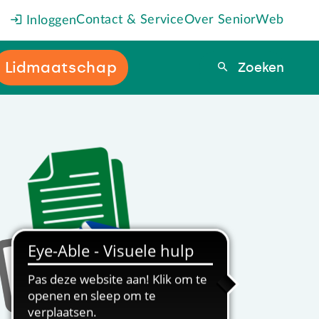
Contact & Service
Over SeniorWeb
Inloggen
Lidmaatschap
Zoeken
Zoeken