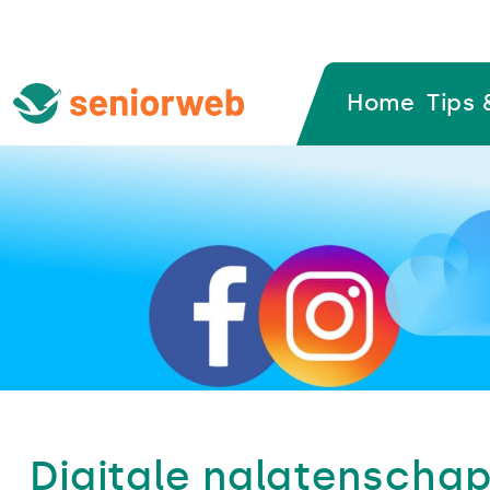
Home
Tips 
Digitale nalatenscha