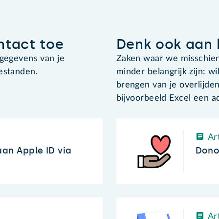
ntact toe
Denk ook aan 
 gegevens van je
Zaken waar we misschien 
 bestanden.
minder belangrijk zijn: wi
brengen van je overlijde
bijvoorbeeld Excel een adr
Art
an Apple ID via
Donor
Art