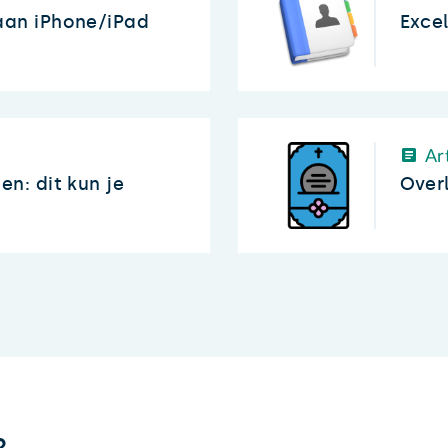
aan iPhone/iPad
Excel
Art
n: dit kun je
Over