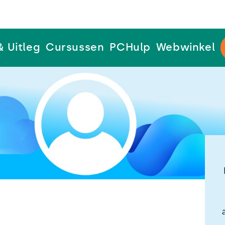
& Uitleg
Cursussen
PCHulp
Webwinkel
p